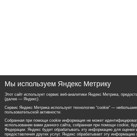
Мы используем Яндекс Метрику
Этот сайт использует сервис веб-аналитики Яндекс Метрика, предос
(далее — Яндекс).
Сервис Яндекс Метрика использует технологию “cookie” — небольши
пользовательской активности.
Собранная при помощи cookie информация не может идентифицироват
использовании вами данного сайта, собранная при помощи cookie, бу
Федерации. Яндекс будет обрабатывать эту информацию для оценки ис
предоставления других услуг. Яндекс обрабатывает эту информацию 