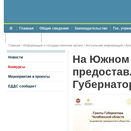
Главная
Общие сведения
Законодательство
Гос. учре
Торги и аукционы
Противодействие коррупции
Главная
/
Информация о государственном органе
/
Актуальная информация
/
Ан
На Южном 
Новости
Конкурсы
предостав
Мероприятия и проекты
Губернато
ЕДДС сообщает