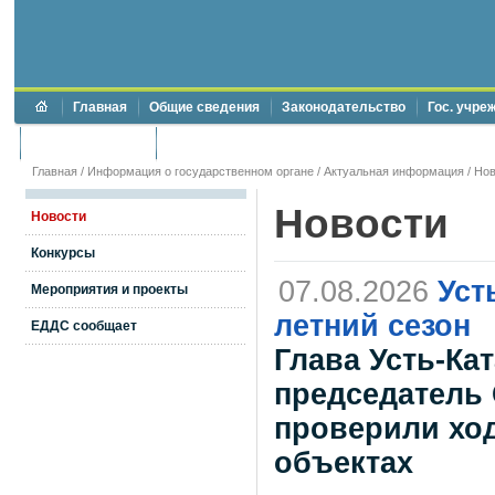
Главная
Общие сведения
Законодательство
Гос. учре
Торги и аукционы
Противодействие коррупции
Главная
/
Информация о государственном органе
/
Актуальная информация
/
Нов
Новости
Новости
Конкурсы
07.08.2026
Уст
Мероприятия и проекты
летний сезон
ЕДДС сообщает
Глава Усть-Ка
председатель 
проверили ход
объектах