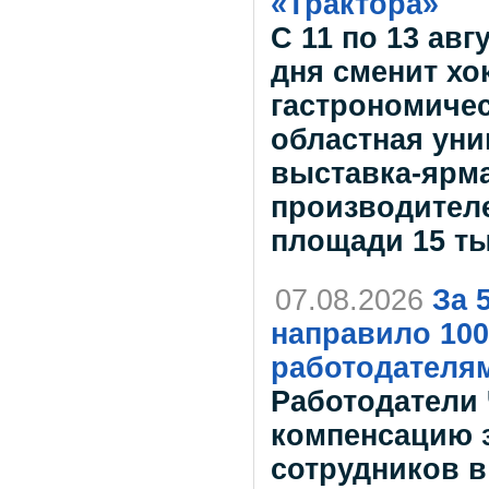
«Трактора»
С 11 по 13 авг
дня сменит х
гастрономичес
областная ун
выставка-ярма
производителе
площади 15 т
07.08.2026
За 
направило 100
работодателя
Работодатели
компенсацию з
сотрудников в