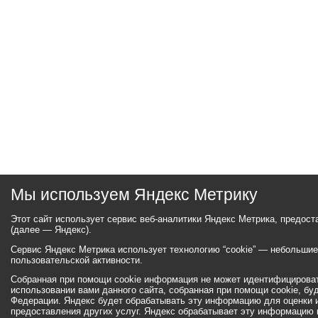
Мы используем Яндекс Метрику
Этот сайт использует сервис веб-аналитики Яндекс Метрика, предос
(далее — Яндекс).
Сервис Яндекс Метрика использует технологию “cookie” — небольши
пользовательской активности.
Собранная при помощи cookie информация не может идентифицироват
использовании вами данного сайта, собранная при помощи cookie, бу
Федерации. Яндекс будет обрабатывать эту информацию для оценки ис
предоставления других услуг. Яндекс обрабатывает эту информацию 