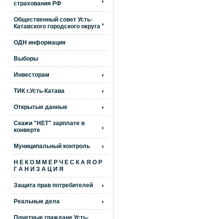
страхования РФ
Общественный совет Усть-
Катавского городского округа
ОДН информация
Выборы
Инвесторам
ТИК г.Усть-Катава
Открытые данные
Скажи "НЕТ" зарплате в
конверте
Муниципальный контроль
Н Е К О М М Е Р Ч Е С К А Я О Р
Г А Н И З А Ц И Я
Защита прав потребителей
Реальные дела
Почетные граждане Усть-