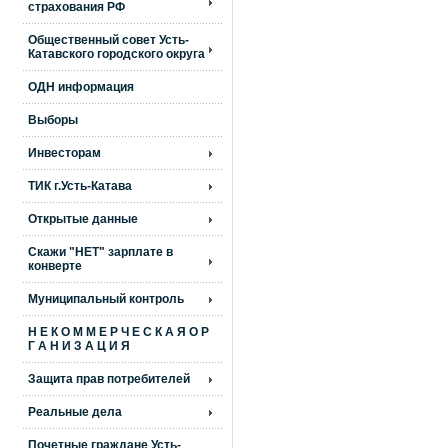
страхования РФ
Общественный совет Усть-
Катавского городского округа
ОДН информация
Выборы
Инвесторам
ТИК г.Усть-Катава
Открытые данные
Скажи "НЕТ" зарплате в
конверте
Муниципальный контроль
Н Е К О М М Е Р Ч Е С К А Я О Р
Г А Н И З А Ц И Я
Защита прав потребителей
Реальные дела
Почетные граждане Усть-