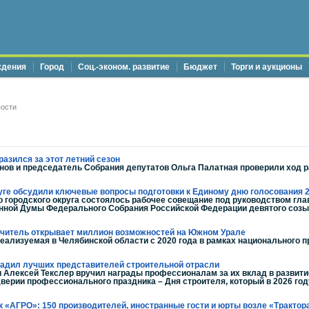
ждения
Город
Соц.-эконом. развитие
Бюджет
Торги и аукционы
ости
разился за этот летний сезон
онов и председатель Собрания депутатов Ольга Палатная проверили ход 
руге обсудили ключевые вопросы подготовки к Единому дню голосования 
о городского округа состоялось рабочее совещание под руководством гла
нной Думы Федерального Собрания Российской Федерации девятого соз
читель открывает миллион возможностей на Южном Урале
еализуемая в Челябинской области с 2020 года в рамках национального п
радил лучших представителей строительной отрасли
 Алексей Текслер вручил награды профессионалам за их вклад в развити
верии профессионального праздника – Дня строителя, который в 2026 год
к «АГРО»: 150 производителей, иностранные гости и юрты возле «Трактор