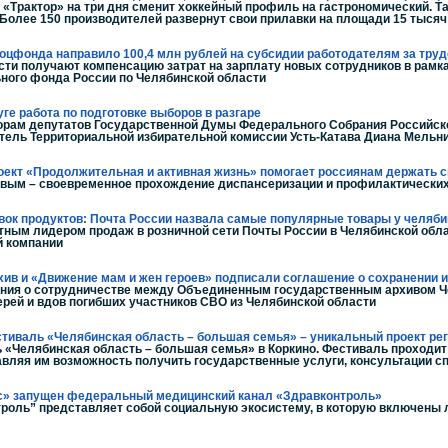
на «Трактор» на три дня сменит хоккейный профиль на гастрономический. 
Более 150 производителей развернут свои прилавки на площади 15 тыся
Соцфонда направило 100,4 млн рублей на субсидии работодателям за тр
ти получают компенсацию затрат на зарплату новых сотрудников в рамк
ного фонда России по Челябинской области
уге работа по подготовке выборов в разгаре
рам депутатов Государственной Думы Федерального Собрания Российской
тель Территориальной избирательной комиссии Усть-Катава Диана Мельн
оект «Продолжительная и активная жизнь» помогает россиянам держать с
овым – своевременное прохождение диспансеризации и профилактически
вок продуктов: Почта России назвала самые популярные товары у челяб
ным лидером продаж в розничной сети Почты России в Челябинской обла
й компании
ив и «Движение мам и жен героев» подписали соглашение о сохранении 
ния о сотрудничестве между Объединенным государственным архивом Че
рей и вдов погибших участников СВО из Челябинской области
стиваль «Челябинская область – большая семья» – уникальный проект ре
 «Челябинская область – большая семья» в Коркино. Фестиваль проходит 
вляя им возможность получить государственные услуги, консультации с
с» запущен федеральный медицинский канал «Здравконтроль»
роль” представляет собой социальную экосистему, в которую включены 