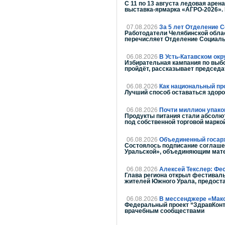
С 11 по 13 августа ледовая аре
выставка-ярмарка «АГРО-2026». 
07.08.2026
За 5 лет Отделение 
Работодатели Челябинской облас
перечисляет Отделение Социаль
06.08.2026
В Усть-Катавском окр
Избирательная кампания по выбо
пройдёт, рассказывает председа
06.08.2026
Как национальный пр
Лучший способ оставаться здор
06.08.2026
Почти миллион упако
Продукты питания стали абсолют
под собственной торговой марко
06.08.2026
Объединенный госарх
Состоялось подписание соглаше
Уральской», объединяющим мате
06.08.2026
Алексей Текслер: Фе
Глава региона открыл фестиваль
жителей Южного Урала, предоста
06.08.2026
В мессенджере «Мак
Федеральный проект “ЗдравКонт
врачебным сообществами