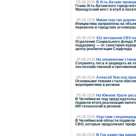
05.08.2026
В Усть-Катаве провер
Глава Усть-Катавского городско
Французский мост и клуб в посё
05.08.2026
Министерство дорожно
Инициатива направлена на объек
перевозок в городских агломера
05.08.2026
411 ветеранов СВО и
Отделение Социального фонда Р
поддержку — от санаторно-куро
центр реабилитации Соцфонда
05.08.2026
На опережение стихи
Сохранять леса и защищать их о
лесохозяйственной и противопож
05.08.2026
Алексей Текслер про
Основными темами стали обеспе
мероприятиям в регионе
05.08.2026
На Южном Урале расш
В Челябинске под председательс
подвели итоги реализации пилот
ИИ-технологий в регионе
05.08.2026
Участник спецоперац
В Челябинской области подвели 
СВО, которые продолжают проф
04.08.2026
В Год единства наро