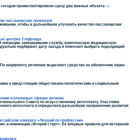
м сегодня проинспектировали сразу два важных объекта —
тве пассажирских перевозок
уживании, чтобы в дальнейшем улучшить качество пассажирских
ных центрах Соцфонда
ой операции, завершившим службу, комплексную медицинскую
идуально подбирают дату заезда и помогают выбрать подходящий
 По нацпроекту регионам выделяют средства на обновление парка
товка к предстоящим общественно-политическим и социальным
лении и ключевых сферах региона
гионального Совета по искусственному интеллекту. Участники
енного интеллекта и определили дальнейшие направления развития
российском конкурсе «Лучший по профессии»
и» в номинации «Второй старт». Её впервые провели для ветеранов
конкурсе