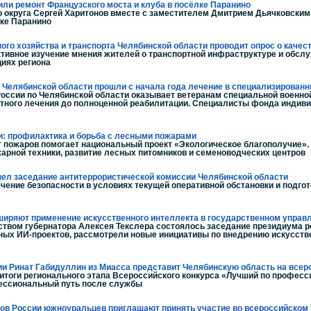
или ремонт Французского моста и клуба в посёлке Паранино
го округа Сергей Харитонов вместе с заместителем Дмитрием Дьячковски
лке Паранино
го хозяйства и транспорта Челябинской области проводит опрос о качес
тивное изучение мнения жителей о транспортной инфраструктуре и обсл
циях региона
з Челябинской области прошли с начала года лечение в специализирован
оссии по Челябинской области оказывает ветеранам специальной военн
ртного лечения до полноценной реабилитации. Специалисты фонда индив
и: профилактика и борьба с лесными пожарами
т пожаров помогает национальный проект «Экологическое благополучие».
арной техники, развитие лесных питомников и семеноводческих центров
вел заседание антитеррористической комиссии Челябинской области
чение безопасности в условиях текущей оперативной обстановки и подго
иряют применение искусственного интеллекта в государственном управ
твом губернатора Алексея Текслера состоялось заседание президиума ре
ных ИИ-проектов, рассмотрели новые инициативы по внедрению искусств
ии Ринат Габидуллин из Миасса представит Челябинскую область на все
итоги регионального этапа Всероссийского конкурса «Лучший по професси
ессиональный путь после службы
дов России южноуральцев приглашают принять участие во всероссийском 