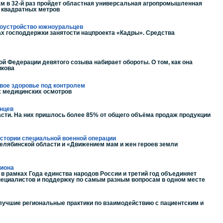
Там в 32-й раз пройдет областная универсальная агропромышленная
ч квадратных метров
удоустройство южноуральцев
ах господдержки занятости нацпроекта «Кадры». Средства
 Федерации девятого созыва набирает обороты. О том, как она
икова
вое здоровье под контролем
х медицинских осмотров
инцев
сти. На них пришлось более 85% от общего объёма продаж продукции
истории специальной военной операции
лябинской области и «Движением мам и жен героев земли
гиона
в рамках Года единства народов России и третий год объединяет
пециалистов и поддержку по самым разным вопросам в одном месте
лучшие региональные практики по взаимодействию с пациентским и