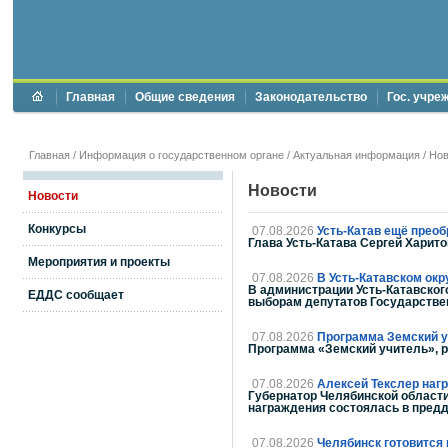
Главная
Общие сведения
Законодательство
Гос. учре
Главная
/
Информация о государственном органе
/
Актуальная информация
/
Нов
Новости
Новости
Конкурсы
07.08.2026
Усть-Катав ещё преоб
Глава Усть-Катава Сергей Харит
Мероприятия и проекты
07.08.2026
В Усть-Катавском ок
В администрации Усть-Катавског
ЕДДС сообщает
выборам депутатов Государстве
07.08.2026
Программа Земский у
Программа «Земский учитель», р
07.08.2026
Алексей Текслер наг
Губернатор Челябинской области
награждения состоялась в предд
07.08.2026
Челябинск готовится 