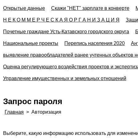
Открытые данные
Скажи "НЕТ" зарплате в конверте
Н Е К О М М Е Р Ч Е С К А Я О Р Г А Н И З А Ц И Я
Защи
Почетные граждане Усть-Катавского городского округа
Б
Национальные проекты
Перепись населения 2020
Ан
выявление правообладателей ранее учтенных объектов н
Оценка регулирующего воздействия проектов и эксперти
Управление имущественных и земельных отношений
Запрос пароля
Главная
>
Авторизация
Выберите, какую информацию использовать для изменени