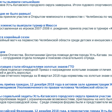
систы выявили сильнейших
в Усть-Катавского городского округа завершена. Итоги годового спортивно
цам не было равных!
 приняли участие в Открытом чемпионате и первенстве г. Челябинска по чир
 хоккеисты выиграли турнир в Миассе
авленная из игроков 2007-2008 гг. рождения, приняла участие в турнире «К
ся хоккейный сезон
ный матч на первенство Челябинской области среди детских и юношеских к
ьцем
ероев Отечества. Воспитанники Центра помощи детям города Усть-Катава знаю
– сотрудников отдела полиции и поисково-спасательного отряда.
атавцев стали обладателями золотых знаков ГТО
ов подписал очередной Приказ о награждении золотыми знаками отличия ли
ей и десять взрослых.
ам отчетного периода за III квартал 2018 года нормативы на золотые знаки
ь приёма граждан, 12 декабря 2018 года в актовом зале администрации Уст
мощником Уполномоченного по правам человека Челябинской области
социальной защиты Усть-Катавского городского округа приняли участие 
проблемам людей с ограниченными возможностями, приглашены на него был
дов горнозаводской зоны. Среди спикеров форума были и представители ме
оссийской Федерации, 12 декабря 2018 года, в прокуратуре города Усть-