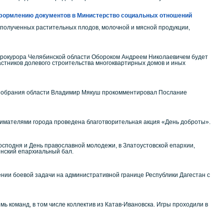
 оформлению документов в Министерство социальных отношений
 полученных растительных плодов, молочной и мясной продукции,
ем прокурора Челябинской области Обороком Андреем Николаевичем будет
стников долевого строительства многоквартирных домов и иных
 Собрания области Владимир Мякуш прокомментировал Послание
нимателями города проведена благотворительная акция «День доброты».
Господня и День православной молодежи, в Златоустовской епархии,
тенский епархиальный бал.
ии боевой задачи на административной границе Республики Дагестан с
ь команд, в том числе коллектив из Катав-Ивановска. Игры проходили в