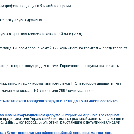
го марафона подведут в ближайшее время.
 спорту «Кубок дружбы».
убок открытия» Миасской хоккейной лиги (МХЛ).
оманд. В новом сезоне хоккейный клуб «Вагоностроитель» представляют
т, что герои живут рядом с нами. Героические поступки стали частью
ц, выполнивших нормативы комплекса ГТО, в котором двадцать пять
 отличия комплекса ГТО выполнили 2997 южноуральцев.
ь-Катавского городского округа с 12.00 до 15.00 часов состоится
во II-ом информационном форуме «Открытый мир» в г. Трехгорном.
и представители Управлений системы социальной защиты населения и
дицины, школ города, библиотеки, работающие с детьми-инвалидами.
Катав будет проводиться общероссийский день приема граждан.