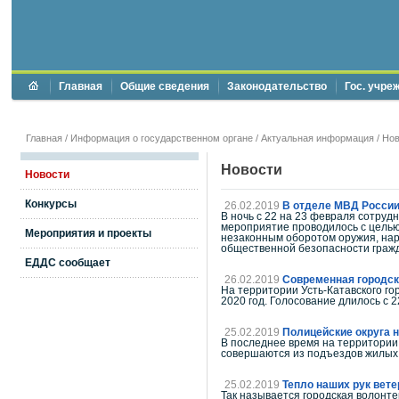
Главная
Общие сведения
Законодательство
Гос. учре
Главная
/
Информация о государственном органе
/
Актуальная информация
/
Нов
Новости
Новости
Конкурсы
26.02.2019
В отделе МВД России
В ночь с 22 на 23 февраля сотру
мероприятие проводилось с целью
Мероприятия и проекты
незаконным оборотом оружия, нар
общественной безопасности гражд
ЕДДС сообщает
26.02.2019
Современная городск
На территории Усть-Катавского г
2020 год. Голосование длилось с 
25.02.2019
Полицейские округа 
В последнее время на территории 
совершаются из подъездов жилых
25.02.2019
Тепло наших рук вет
Так называется городская волонт