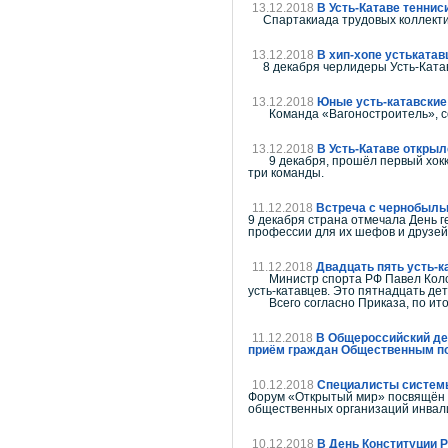
13.12.2018
В Усть-Катаве тенни
Спартакиада трудовых коллективо
13.12.2018
В хип-хопе устькатав
8 декабря черлидеры Усть-Катава
13.12.2018
Юные усть-катавские
Команда «Вагоностроитель», сост
13.12.2018
В Усть-Катаве открыл
9 декабря, прошёл первый хоккей
три команды.
11.12.2018
Встреча с чернобыл
9 декабря страна отмечала День г
профессии для их шефов и друзей 
11.12.2018
Двадцать пять усть-к
Министр спорта РФ Павел Колобк
усть-катавцев. Это пятнадцать дет
Всего согласно Приказа, по итог
11.12.2018
В Общероссийский ден
приём граждан Общественным по
10.12.2018
Специалисты системы 
Форум «Открытый мир» посвящён 
общественных организаций инвали
10.12.2018
В День Конституции Р