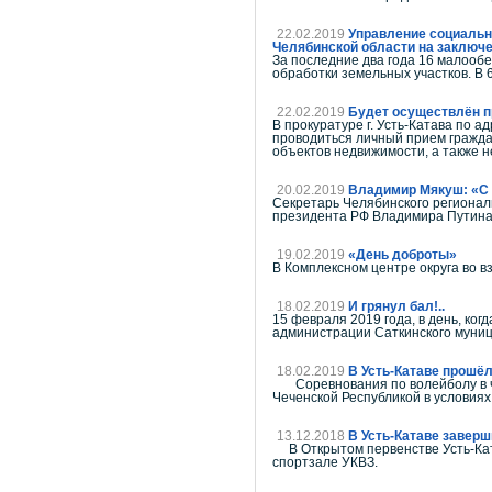
22.02.2019
Управление социальн
Челябинской области на заключе
За последние два года 16 малооб
обработки земельных участков. В 
22.02.2019
Будет осуществлён 
В прокуратуре г. Усть-Катава по 
проводиться личный прием гражда
объектов недвижимости, а также не
20.02.2019
Владимир Мякуш: «С 
Секретарь Челябинского региона
президента РФ Владимира Путина
19.02.2019
«День доброты»
В Комплексном центре округа во 
18.02.2019
И грянул бал!..
15 февраля 2019 года, в день, ко
администрации Саткинского муниц
18.02.2019
В Усть-Катаве прошё
Соревнования по волейболу в чес
Чеченской Республикой в условиях
13.12.2018
В Усть-Катаве завер
В Открытом первенстве Усть-Катав
спортзале УКВЗ.