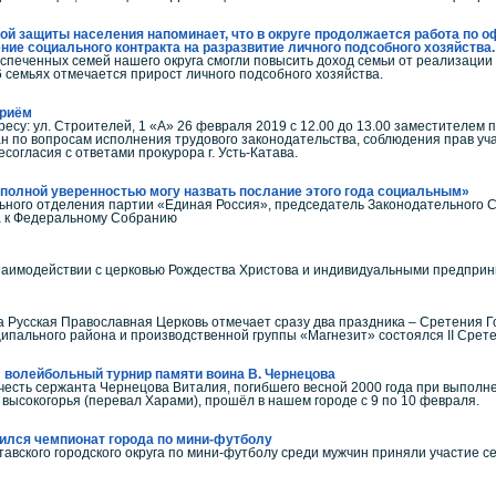
ой защиты населения напоминает, что в округе продолжается работа по
ние социального контракта на разразвитие личного подсобного хозяйства.
еспеченных семей нашего округа смогли повысить доход семьи от реализации
6 семьях отмечается прирост личного подсобного хозяйства.
приём
адресу: ул. Строителей, 1 «А» 26 февраля 2019 с 12.00 до 13.00 заместител
н по вопросам исполнения трудового законодательства, соблюдения прав уча
согласия с ответами прокурора г. Усть-Катава.
полной уверенностью могу назвать послание этого года социальным»
льного отделения партии «Единая Россия», председатель Законодательного
 к Федеральному Собранию
взаимодействии с церковью Рождества Христова и индивидуальными предпри
гда Русская Православная Церковь отмечает сразу два праздника – Сретения 
ипального района и производственной группы «Магнезит» состоялся II Сре
л волейбольный турнир памяти воина В. Чернецова
ть сержанта Чернецова Виталия, погибшего весной 2000 года при выполнен
 высокогорья (перевал Харами), прошёл в нашем городе с 9 по 10 февраля.
шился чемпионат города по мини-футболу
ского городского округа по мини-футболу среди мужчин приняли участие сем