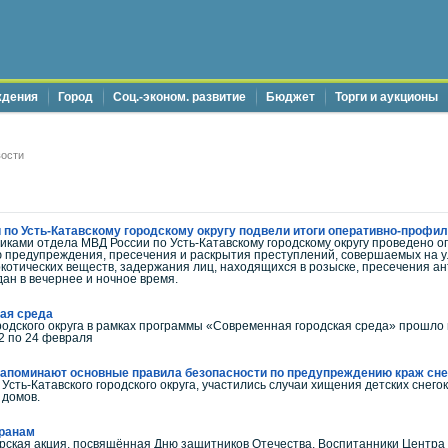
ждения
Город
Соц.-эконом. развитие
Бюджет
Торги и аукционы
ости
 по Усть-Катавскому городскому округу подвели итоги оперативно-профи
дниками отдела МВД России по Усть-Катавскому городскому округу проведено
 предупреждения, пресечения и раскрытия преступлений, совершаемых на ул
котических веществ, задержания лиц, находящихся в розыске, пресечения а
ан в вечернее и ночное время.
ая среда
ородского округа в рамках программы «Современная городская среда» прошл
22 по 24 февраля
напоминают основные правила безопасности по предупреждению краж сне
Усть-Катавского городского округа, участились случаи хищения детских снего
 домов.
еранам
ерская акция, посвящённая Дню защитников Отечества. Воспитанники Центра