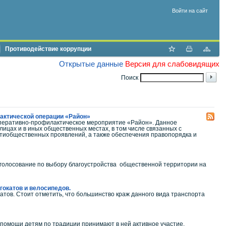
Войти на сайт
Противодействие коррупции
Открытые данные
Версия для слабовидящих
Поиск
лактической операции «Район»
 оперативно-профилактическое мероприятие «Район». Данное
ицах и в иных общественных местах, в том числе связанных с
нтиобщественных проявлений, а также обеспечения правопорядка и
о голосование по выбору благоустройства общественной территории на
гокатов и велосипедов.
катов. Стоит отметить, что большинство краж данного вида транспорта
 помощи детям по традиции принимают в ней активное участие.