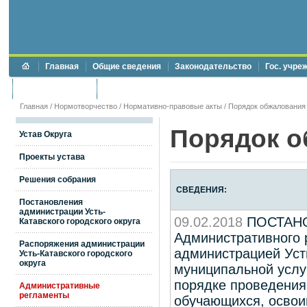
Главная
Общие сведения
Законодательство
Гос. учре
Торги и аукционы
Противодействие коррупции
Главная
/
Нормотворчество
/
Нормативно-правовые акты
/ Порядок обжалования
Порядок о
Устав Округа
Проекты устава
Решения собрания
СВЕДЕНИЯ:
Постановления
администрации Усть-
09.02.2018
ПОСТАНО
Катавского городского округа
Административного 
Распоряжения администрации
администрацией Усть
Усть-Катавского городского
округа
муниципальной услу
порядке проведения
Административные
регламенты
обучающихся, осво