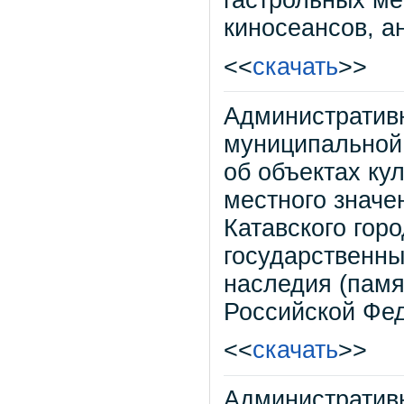
гастрольных ме
киносеансов, 
<<
скачать
>>
Административ
муниципальной
об объектах ку
местного значе
Катавского гор
государственны
наследия (памя
Российской Фе
<<
скачать
>>
Административ