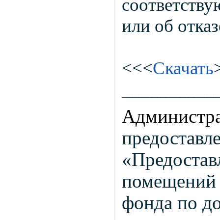
соответству
или об отказ
<<<
Скачать
__________
Администра
предоставл
«
Предостав
помещений
фонда по д