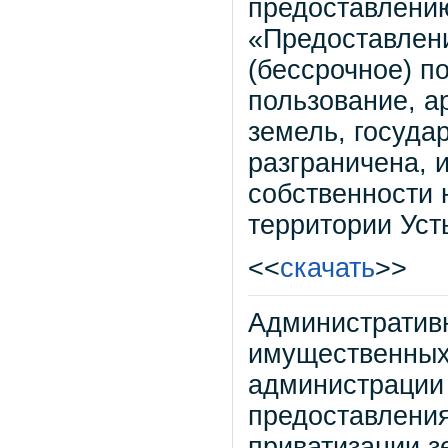
предоставлени
«Предоставлени
(бессрочное) п
пользование, а
земель, госуда
разграничена, 
собственности
территории Усть
<<
скачать
>>
Административ
имущественных
администрации 
предоставлени
приватизации з