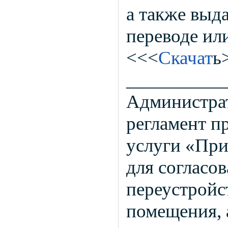
а также выд
переводе или
<<<
Скачат
ь
__________
Администра
регламент п
услуги «При
для согласо
переустройс
помещения, 