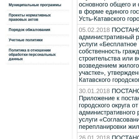
основного общего и 
Муниципальные программы
в форме единого гос
Проекты нормативных
Усть-Катавского горо
правовых актов
05.02.2018
ПОСТАНОВ
Порядок обжалования
административный р
Учетные политики
услуги «Бесплатное
собственность граж
Политика в отношении
обработки персональных
строительства или в
данных
возведением жилого
участке», утвержде
Катавского городско
30.01.2018
ПОСТАНОВ
Приложение к поста
городского округа о
административного 
услуги «Согласовани
перепланировки жи
26.01.2018
ПОСТАНОВ