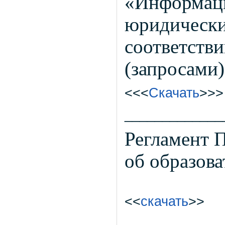
«Информаци
юридически
соответств
(запросами
<<<
Скачать
>>
_____________
Регламент 
об образов
<<
скачать
>>
_____________