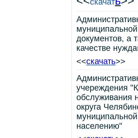
<<
ь
>>
скачат
Административ
муниципальной 
документов, а т
качестве нужд
<<
скачать
>>
Административ
учереждения "
обслуживания н
округа Челябин
муниципальной
населению"